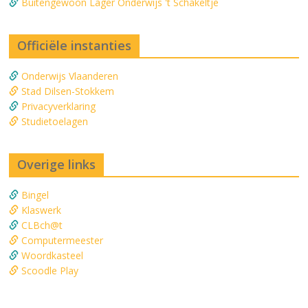
Buitengewoon Lager Onderwijs 't Schakeltje
Officiële instanties
Onderwijs Vlaanderen
Stad Dilsen-Stokkem
Privacyverklaring
Studietoelagen
Overige links
Bingel
Klaswerk
CLBch@t
Computermeester
Woordkasteel
Scoodle Play