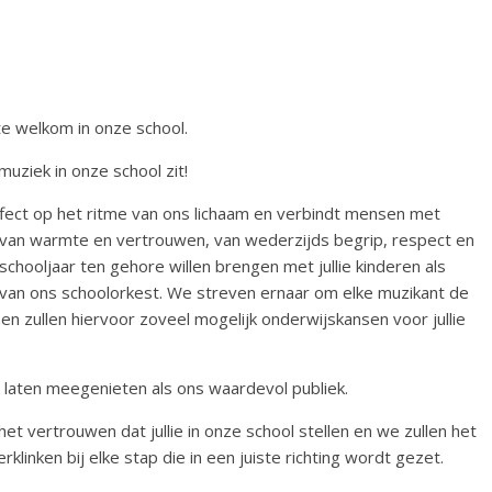
te welkom in onze school.
muziek in onze school zit!
ffect op het ritme van ons lichaam en verbindt mensen met
r van warmte en vertrouwen, van wederzijds begrip, respect en
chooljaar ten gehore willen brengen met jullie kinderen als
t van ons schoolorkest. We streven ernaar om elke muzikant de
n zullen hiervoor zoveel mogelijk onderwijskansen voor jullie
ng laten meegenieten als ons waardevol publiek.
het vertrouwen dat jullie in onze school stellen en we zullen het
rklinken bij elke stap die in een juiste richting wordt gezet.