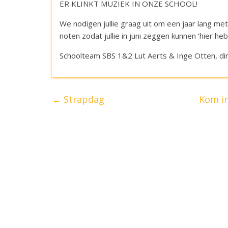
ER KLINKT MUZIEK IN ONZE SCHOOL!
We nodigen jullie graag uit om een jaar lang m
noten zodat jullie in juni zeggen kunnen ‘hier h
Schoolteam SBS 1&2 Lut Aerts & Inge Otten, di
←
Strapdag
Kom in