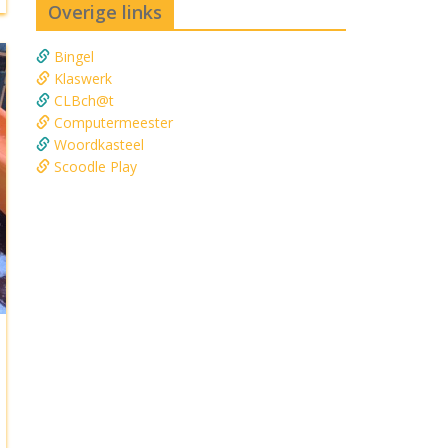
Overige links
Bingel
Klaswerk
CLBch@t
Computermeester
Woordkasteel
Scoodle Play