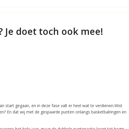
? Je doet toch ook mee!
n start gegaan, en in deze fase valt er heel wat te verdienen.Wist
ijgen? En dat wij met de gespaarde punten onlangs basketbalringen en
rouwens het hele jaar, maar de dubbele puntenactie loopt tot begin