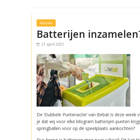
Nieuws
Batterijen inzamelen
21 april 2021
De ‘Dubbele Puntenactie’ van Bebat is deze week va
je dat wij voor elke kilogram batterijen punten kr
springballen voor op de speelplaats aankochten?
Dus breng je batterijen mee naar school! Dit kan t