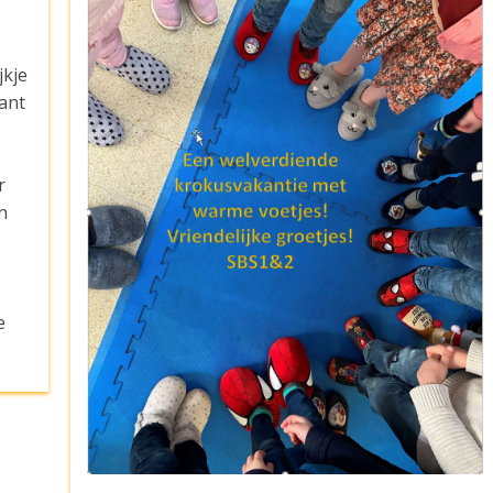
jkje
ant
r
n
e