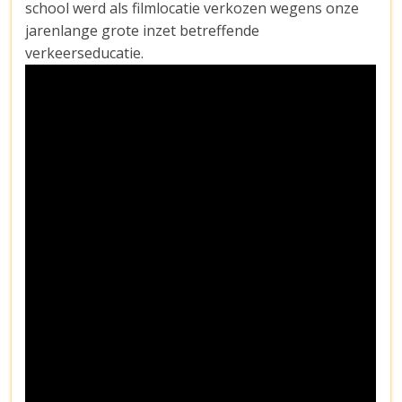
school werd als filmlocatie verkozen wegens onze
jarenlange grote inzet betreffende
verkeerseducatie.