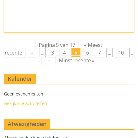
Pagina 5 van 17
« Meest
recente
«
...
3
4
5
6
7
...
10
..
.
»
Minst recente »
Kalender
Geen evenementen
Bekijk alle activiteiten
Afwezigheden
Afwezigheden kan u telefonisch