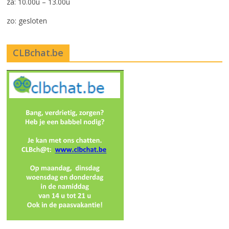
za: 10.00u – 13.00u
zo: gesloten
CLBchat.be