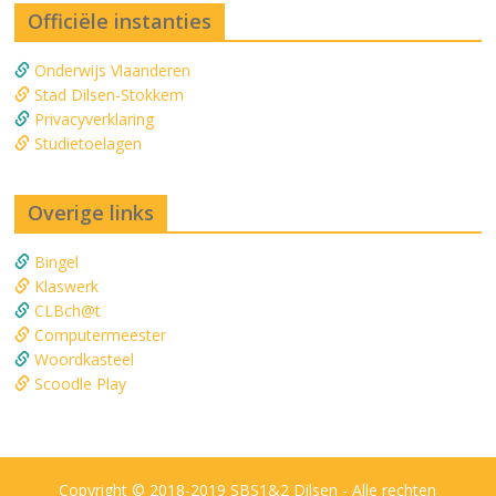
Officiële instanties
Onderwijs Vlaanderen
Stad Dilsen-Stokkem
Privacyverklaring
Studietoelagen
Overige links
Bingel
Klaswerk
CLBch@t
Computermeester
Woordkasteel
Scoodle Play
Copyright © 2018-2019 SBS1&2 Dilsen - Alle rechten