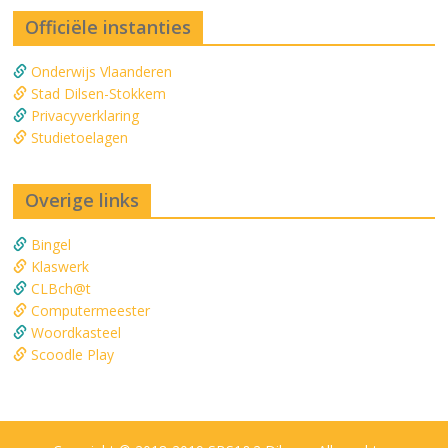
Officiële instanties
Onderwijs Vlaanderen
Stad Dilsen-Stokkem
Privacyverklaring
Studietoelagen
Overige links
Bingel
Klaswerk
CLBch@t
Computermeester
Woordkasteel
Scoodle Play