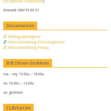
sbs2@dilsen-stokkem.be
).
Erteveld: 089/75 69 57
Documenten
Melding afwezigheid
Akkoordverklaring Schoolreglement
Akkoordverklaring Privacy
BIB Dilsen-Stokkem
ma – vrij: 13.00u – 18.00u
za: 10.00u – 13.00u
zo: gesloten
CLBchat.be